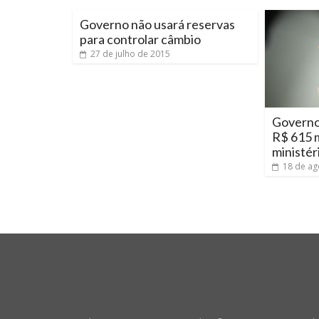
Governo não usará reservas
para controlar câmbio
27 de julho de 2015
Governo 
R$ 615 
ministér
18 de ag