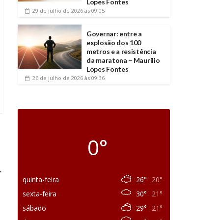
Lopes Fontes
29 de julho de 2026
às 09:05
Governar: entre a
explosão dos 100
metros e a resistência
da maratona – Maurílio
Lopes Fontes
26 de julho de 2026
às 09:36
0°
→
quinta-feira
26°
20°
sexta-feira
30°
21°
sábado
29°
21°