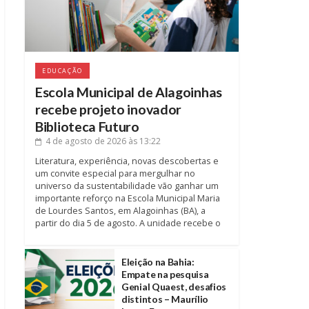
EDUCAÇÃO
Escola Municipal de Alagoinhas
recebe projeto inovador
Biblioteca Futuro
4 de agosto de 2026
às 13:22
Literatura, experiência, novas descobertas e
um convite especial para mergulhar no
universo da sustentabilidade vão ganhar um
importante reforço na Escola Municipal Maria
de Lourdes Santos, em Alagoinhas (BA), a
partir do dia 5 de agosto. A unidade recebe o
Eleição na Bahia:
Empate na pesquisa
Genial Quaest, desafios
distintos – Maurílio