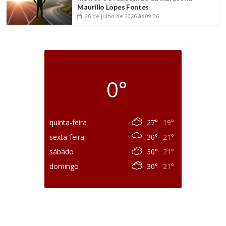
Maurílio Lopes Fontes
26 de julho de 2026
às 09:36
0°
quinta-feira
27°
19°
sexta-feira
30°
21°
sábado
30°
21°
domingo
30°
21°