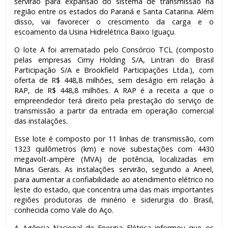
servirão para expansão do sistema de transmissão na
região entre os estados do Paraná e Santa Catarina. Além
disso, vai favorecer o crescimento da carga e o
escoamento da Usina Hidrelétrica Baixo Iguaçu.
O lote A foi arrematado pelo Consórcio TCL (composto
pelas empresas Cimy Holding S/A, Lintran do Brasil
Participação S/A e Brookfield Participações Ltda.), com
oferta de R$ 448,8 milhões, sem deságio em relação à
RAP, de R$ 448,8 milhões. A RAP é a receita a que o
empreendedor terá direito pela prestação do serviço de
transmissão a partir da entrada em operação comercial
das instalações.
Esse lote é composto por 11 linhas de transmissão, com
1323 quilômetros (km) e nove subestações com 4430
megavolt-ampère (MVA) de potência, localizadas em
Minas Gerais. As instalações servirão, segundo a Aneel,
para aumentar a confiabilidade ao atendimento elétrico no
leste do estado, que concentra uma das mais importantes
regiões produtoras de minério e siderurgia do Brasil,
conhecida como Vale do Aço.
A Agência Nacional de Energia Elétrica informou que os