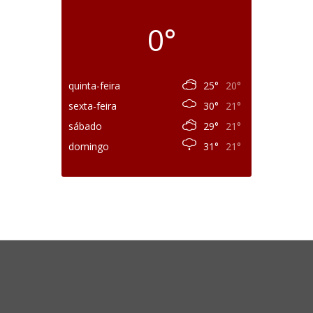
0°
quinta-feira
25°
20°
sexta-feira
30°
21°
sábado
29°
21°
domingo
31°
21°