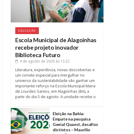
EDUCAÇÃO
Escola Municipal de Alagoinhas
recebe projeto inovador
Biblioteca Futuro
4 de agosto de 2026
às 13:22
Literatura, experiência, novas descobertas e
um convite especial para mergulhar no
universo da sustentabilidade vão ganhar um
importante reforço na Escola Municipal Maria
de Lourdes Santos, em Alagoinhas (BA), a
partir do dia 5 de agosto. A unidade recebe o
Eleição na Bahia:
Empate na pesquisa
Genial Quaest, desafios
distintos – Maurílio