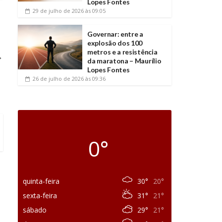
Lopes Fontes
29 de julho de 2026
às 09:05
Governar: entre a
explosão dos 100
metros e a resistência
→
da maratona – Maurílio
Lopes Fontes
26 de julho de 2026
às 09:36
0°
quinta-feira
30°
20°
sexta-feira
31°
21°
sábado
29°
21°