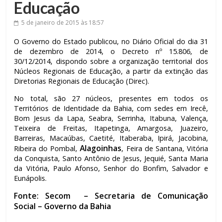
Educação
5 de janeiro de 2015
às 18:57
O Governo do Estado publicou, no Diário Oficial do dia 31
de dezembro de 2014, o Decreto nº 15.806, de
30/12/2014, dispondo sobre a organização territorial dos
Núcleos Regionais de Educação, a partir da extinção das
Diretorias Regionais de Educação (Direc).
No total, são 27 núcleos, presentes em todos os
Territórios de Identidade da Bahia, com sedes em Irecê,
Bom Jesus da Lapa, Seabra, Serrinha, Itabuna, Valença,
Teixeira de Freitas, Itapetinga, Amargosa, Juazeiro,
Barreiras, Macaúbas, Caetité, Itaberaba, Ipirá, Jacobina,
Alagoinhas
Ribeira do Pombal,
, Feira de Santana, Vitória
da Conquista, Santo Antônio de Jesus, Jequié, Santa Maria
da Vitória, Paulo Afonso, Senhor do Bonfim, Salvador e
Eunápolis.
Fonte: Secom
– Secretaria de Comunicação
Social – Governo da Bahia