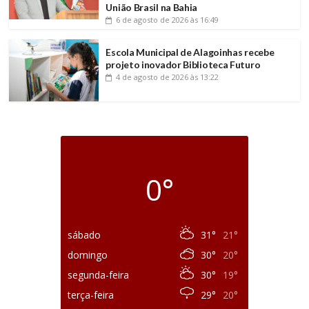
União Brasil na Bahia
6 de agosto de 2026
às 16:49
Escola Municipal de Alagoinhas recebe
projeto inovador Biblioteca Futuro
4 de agosto de 2026
às 13:22
0°
sábado
31°
21°
domingo
30°
20°
segunda-feira
30°
19°
terça-feira
29°
20°