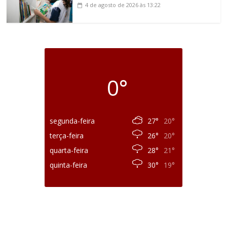
4 de agosto de 2026
às 13:22
0°
segunda-feira
27°
20°
terça-feira
26°
20°
quarta-feira
28°
21°
quinta-feira
30°
19°