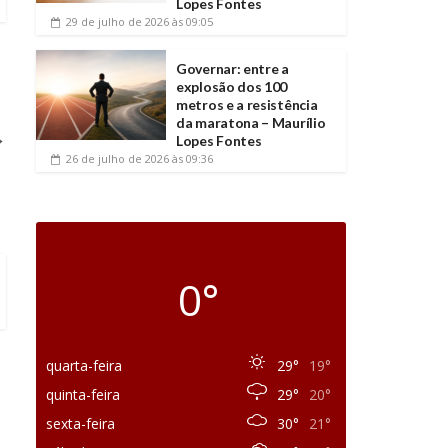
Lopes Fontes
29 de julho de 2026
às 09:05
Governar: entre a
explosão dos 100
metros e a resistência
da maratona – Maurílio
→
Lopes Fontes
26 de julho de 2026
às 09:36
0°
quarta-feira
29°
19°
quinta-feira
29°
20°
sexta-feira
30°
21°