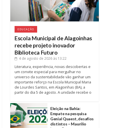
EDUCAÇÃO
Escola Municipal de Alagoinhas
recebe projeto inovador
Biblioteca Futuro
4 de agosto de 2026
às 13:22
Literatura, experiência, novas descobertas e
um convite especial para mergulhar no
universo da sustentabilidade vão ganhar um
importante reforço na Escola Municipal Maria
de Lourdes Santos, em Alagoinhas (BA), a
partir do dia 5 de agosto. A unidade recebe o
Eleição na Bahia:
Empate na pesquisa
Genial Quaest, desafios
distintos – Maurílio