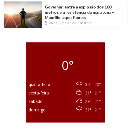
Governar: entre a explosão dos 100
metros e a resistência da maratona –
Maurílio Lopes Fontes
26 de julho de 2026
às 09:36
0°
quinta-feira
30°
20°
sexta-feira
31°
21°
sábado
29°
21°
domingo
31°
21°