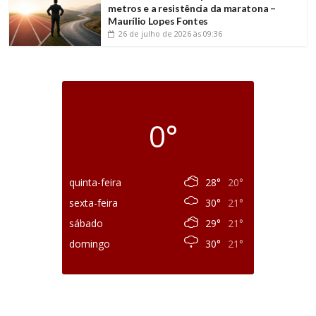
metros e a resistência da maratona –
Maurílio Lopes Fontes
26 de julho de 2026
às 09:36
0°
quinta-feira
28°
20°
sexta-feira
30°
21°
sábado
29°
21°
domingo
30°
21°