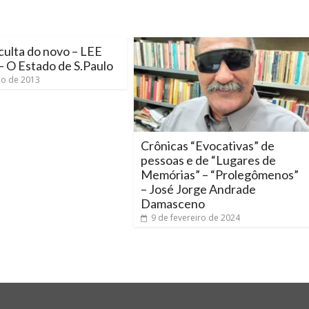
culta do novo – LEE
 O Estado de S.Paulo
ho de 2013
Crônicas “Evocativas” de
pessoas e de “Lugares de
Memórias” – “Prolegômenos”
– José Jorge Andrade
Damasceno
9 de fevereiro de 2024