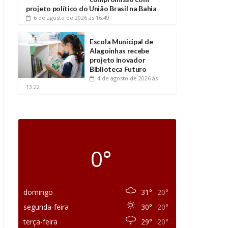
projeto político do União Brasil na Bahia
6 de agosto de 2026
às 16:49
Escola Municipal de
Alagoinhas recebe
projeto inovador
Biblioteca Futuro
4 de agosto de 2026
às
13:22
0°
domingo
31°
20°
segunda-feira
30°
20°
terça-feira
29°
20°