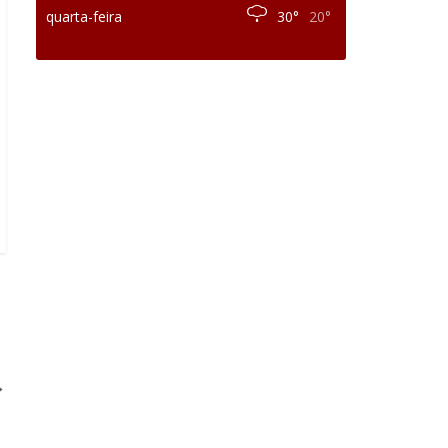
quarta-feira
30°
20°
→