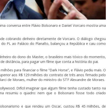
 uma conversa entre Flávio Bolsonaro e Daniel Vorcaro mostra uma
ade cobrando dinheiro diretamente de Vorcaro. O diálogo chegou
o PL ao Palácio do Planalto, balançou a República e caiu como
 dinheiro do dono do Master, o brasileiro mais tóxico do momento,
de distância, para pagar um filme que conta a história do pai.
lhões para financiar o filme “Dark Horse”, e Flávio pediu mais. O
uperior aos R$ 129 milhões do contrato de três anos firmado pelo
 Barci de Moraes, mulher do ministro do STF Alexandre de Moraes.
llywood. Difícil imaginar que algum filme tenha custado tanto na
nema resumiu o quadro: nem que o Bolsonaro fosse todo criado
o bolsonarismo e que rendeu um Oscar, custou R$ 45 milhões, de