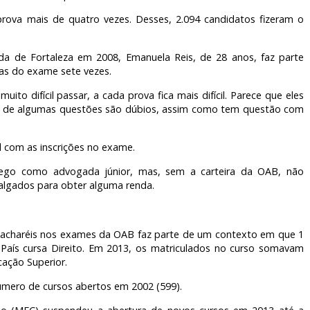
prova mais de quatro vezes. Desses, 2.094 candidatos fizeram o
a de Fortaleza em 2008, Emanuela Reis, de 28 anos, faz parte
vas do exame sete vezes.
uito difícil passar, a cada prova fica mais difícil. Parece que eles
os de algumas questões são dúbios, assim como tem questão com
l com as inscrições no exame.
rego como advogada júnior, mas, sem a carteira da OAB, não
algados para obter alguma renda.
bacharéis nos exames da OAB faz parte de um contexto em que 1
 País cursa Direito. Em 2013, os matriculados no curso somavam
ação Superior.
úmero de cursos abertos em 2002 (599).