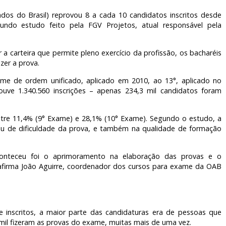
 do Brasil) reprovou 8 a cada 10 candidatos inscritos desde
ndo estudo feito pela FGV Projetos, atual responsável pela
a carteira que permite pleno exercício da profissão, os bacharéis
zer a prova.
e de ordem unificado, aplicado em 2010, ao 13°, aplicado no
uve 1.340.560 inscrições – apenas 234,3 mil candidatos foram
ntre 11,4% (9° Exame) e 28,1% (10° Exame). Segundo o estudo, a
rau de dificuldade da prova, e também na qualidade de formação
onteceu foi o aprimoramento na elaboração das provas e o
 afirma João Aguirre, coordenador dos cursos para exame da OAB
 inscritos, a maior parte das candidaturas era de pessoas que
mil fizeram as provas do exame, muitas mais de uma vez.