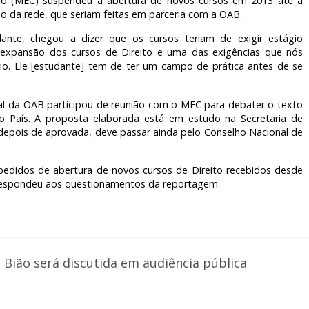
ção (MEC) suspendeu a abertura de novos cursos em 2013 até a
o da rede, que seriam feitas em parceria com a OAB.
ante, chegou a dizer que os cursos teriam de exigir estágio
ra expansão dos cursos de Direito e uma das exigências que nós
rio. Ele [estudante] tem de ter um campo de prática antes de se
al da OAB participou de reunião com o MEC para debater o texto
 no País. A proposta elaborada está em estudo na Secretaria de
depois de aprovada, deve passar ainda pelo Conselho Nacional de
didos de abertura de novos cursos de Direito recebidos desde
o respondeu aos questionamentos da reportagem.
 Bião será discutida em audiência pública