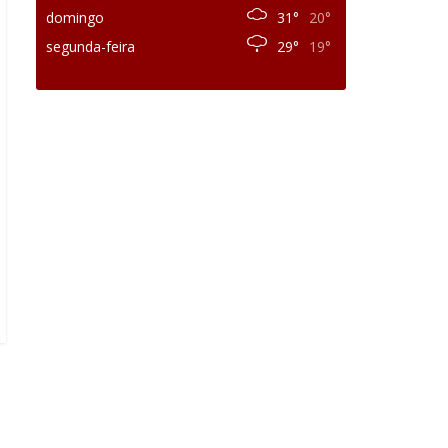
domingo
31°
20°
segunda-feira
29°
19°