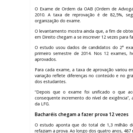
O Exame de Ordem da OAB (Ordem de Advogados
2010. A taxa de reprovação é de 82,5%, segu
organização do exame.
O levantamento mostra ainda que, a fim de obter 
em Direito chegam a se inscrever 12 vezes para fa
O estudo usou dados de candidatos do 2° exam
primeiro semestre de 2014. Nos 12 exames, ho
aprovados.
Para cada exame, a taxa de aprovação variou e
variação reflete diferenças no conteúdo e no g
dos estudantes.
“Depois que o exame foi unificado o que ac
consequente incremento do nível de exigência”,
da LFG.
Bacharéis chegam a fazer prova 12 vezes
O estudo aponta que do total de 1,3 milhão de
refaziam a prova. Ao longo dos quatro anos, 487 