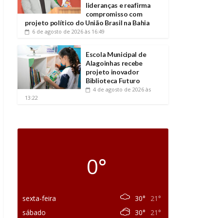
lideranças e reafirma
compromisso com
projeto político do União Brasil na Bahia
6 de agosto de 2026
às 16:49
Escola Municipal de
Alagoinhas recebe
projeto inovador
Biblioteca Futuro
4 de agosto de 2026
às
13:22
0°
sexta-feira
30°
21°
sábado
30°
21°