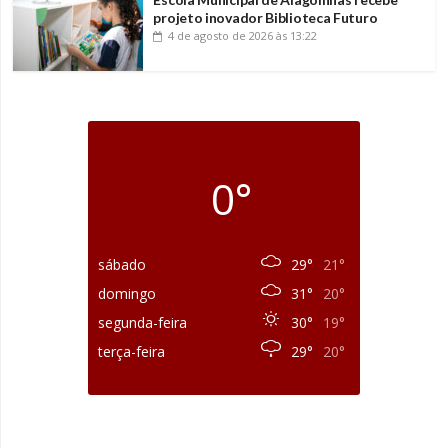
projeto inovador Biblioteca Futuro
4 de agosto de 2026
às 13:22
0°
sábado
29°
21°
domingo
31°
20°
segunda-feira
30°
19°
terça-feira
29°
20°