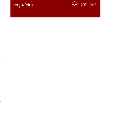
terça-feira
29°
20°
→