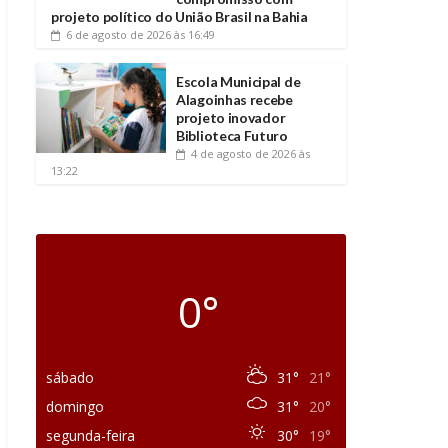
projeto político do União Brasil na Bahia
6 de agosto de 2026
às 16:49
Escola Municipal de
Alagoinhas recebe
projeto inovador
Biblioteca Futuro
4 de agosto de 2026
às
13:22
0°
sábado
31°
21°
domingo
31°
20°
segunda-feira
30°
19°