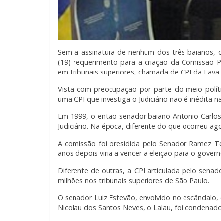
Sem a assinatura de nenhum dos três baianos, o 
(19) requerimento para a criação da Comissão Par
em tribunais superiores, chamada de CPI da Lava
Vista com preocupação por parte do meio políti
uma CPI que investiga o Judiciário não é inédita na
Em 1999, o então senador baiano Antonio Carlos
Judiciário. Na época, diferente do que ocorreu 
A comissão foi presidida pelo Senador Ramez T
anos depois viria a vencer a eleição para o gover
Diferente de outras, a CPI articulada pelo sena
milhões nos tribunais superiores de São Paulo.
O senador Luiz Estevão, envolvido no escândalo, 
Nicolau dos Santos Neves, o Lalau, foi condenado