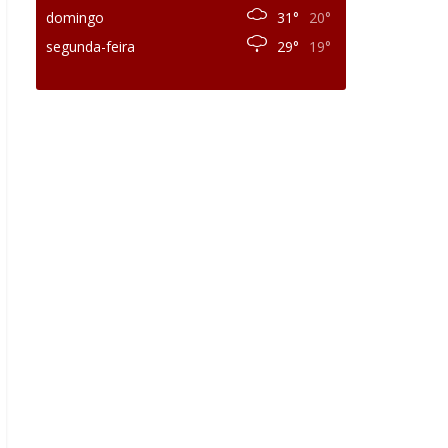
domingo
31°
20°
segunda-feira
29°
19°