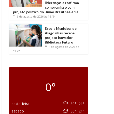
lideranças e reafirma
compromisso com
projeto político do União Brasil na Bahia
6 de agosto de 2026
às 16:49
Escola Municipal de
Alagoinhas recebe
projeto inovador
Biblioteca Futuro
4 de agosto de 2026
às
13:22
0°
sexta-feira
30°
21°
sábado
30°
21°