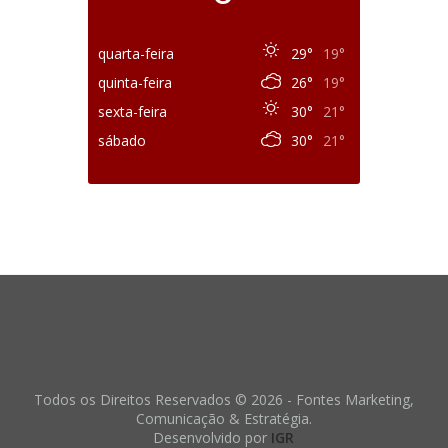
quarta-feira
29°
19°
quinta-feira
26°
19°
sexta-feira
30°
21°
sábado
30°
21°
Todos os Direitos Reservados © 2026 - Fontes Marketing,
Comunicação & Estratégia.
Desenvolvido por
IGR