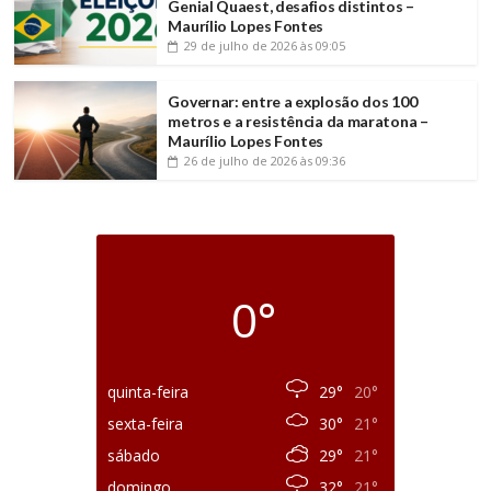
Genial Quaest, desafios distintos –
Maurílio Lopes Fontes
29 de julho de 2026
às 09:05
Governar: entre a explosão dos 100
metros e a resistência da maratona –
Maurílio Lopes Fontes
26 de julho de 2026
às 09:36
0°
quinta-feira
29°
20°
sexta-feira
30°
21°
sábado
29°
21°
domingo
32°
21°