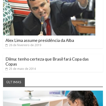
Alex Lima assume presidência da Alba
26 de fevereiro de 2019
Dilma: tenho certeza que Brasil fará Copa das
Copas
25 de maio de 2014
ÚLTIMAS