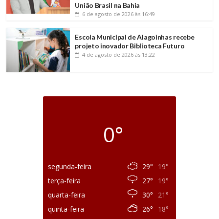
União Brasil na Bahia
6 de agosto de 2026
às 16:49
Escola Municipal de Alagoinhas recebe
projeto inovador Biblioteca Futuro
4 de agosto de 2026
às 13:22
0°
segunda-feira
29°
19°
terça-feira
27°
19°
quarta-feira
30°
21°
quinta-feira
26°
18°