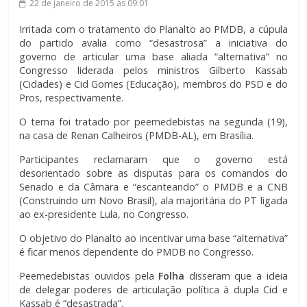
22 de janeiro de 2015
às 09:01
Irritada com o tratamento do Planalto ao PMDB, a cúpula
do partido avalia como “desastrosa” a iniciativa do
governo de articular uma base aliada “alternativa” no
Congresso liderada pelos ministros Gilberto Kassab
(Cidades) e Cid Gomes (Educação), membros do PSD e do
Pros, respectivamente.
O tema foi tratado por peemedebistas na segunda (19),
na casa de Renan Calheiros (PMDB-AL), em Brasília.
Participantes reclamaram que o governo está
desorientado sobre as disputas para os comandos do
Senado e da Câmara e “escanteando” o PMDB e a CNB
(Construindo um Novo Brasil), ala majoritária do PT ligada
ao ex-presidente Lula, no Congresso.
O objetivo do Planalto ao incentivar uma base “alternativa”
é ficar menos dependente do PMDB no Congresso.
Peemedebistas ouvidos pela
Folha
disseram que a ideia
de delegar poderes de articulação política à dupla Cid e
Kassab é “desastrada”.