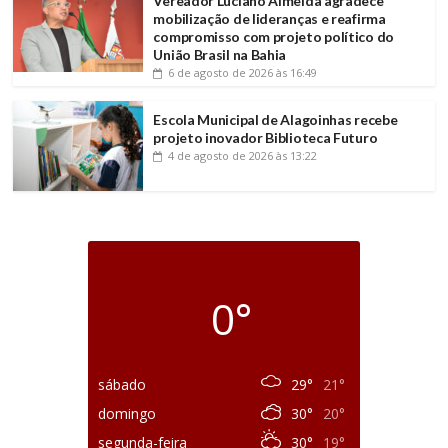
Vereador Luciano Almeida agradece
mobilização de lideranças e reafirma
compromisso com projeto político do
União Brasil na Bahia
6 de agosto de 2026
às 16:49
Escola Municipal de Alagoinhas recebe
projeto inovador Biblioteca Futuro
4 de agosto de 2026
às 13:22
0°
sábado
29°
21°
domingo
30°
20°
segunda-feira
30°
19°