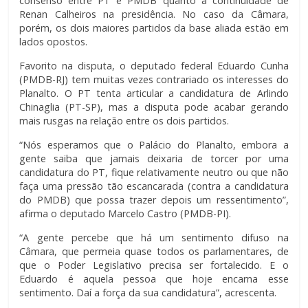
consenso entre PT e PMDB quanto à continuidade de
Renan Calheiros na presidência. No caso da Câmara,
porém, os dois maiores partidos da base aliada estão em
lados opostos.
Favorito na disputa, o deputado federal Eduardo Cunha
(PMDB-RJ) tem muitas vezes contrariado os interesses do
Planalto. O PT tenta articular a candidatura de Arlindo
Chinaglia (PT-SP), mas a disputa pode acabar gerando
mais rusgas na relação entre os dois partidos.
“Nós esperamos que o Palácio do Planalto, embora a
gente saiba que jamais deixaria de torcer por uma
candidatura do PT, fique relativamente neutro ou que não
faça uma pressão tão escancarada (contra a candidatura
do PMDB) que possa trazer depois um ressentimento”,
afirma o deputado Marcelo Castro (PMDB-PI).
“A gente percebe que há um sentimento difuso na
Câmara, que permeia quase todos os parlamentares, de
que o Poder Legislativo precisa ser fortalecido. E o
Eduardo é aquela pessoa que hoje encarna esse
sentimento. Daí a força da sua candidatura”, acrescenta.