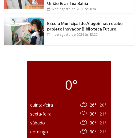
União Brasil na Bahia
6 de agosto de 2026
às 16:49
Escola Municipal de Alagoinhas recebe
projeto inovador Biblioteca Futuro
4 de agosto de 2026
às 13:22
0°
quinta-feira
26°
20°
sexta-feira
30°
21°
sábado
30°
21°
domingo
30°
21°