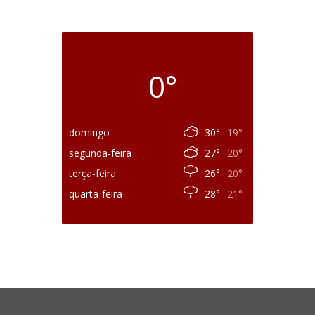
0°
domingo
30°
19°
segunda-feira
27°
20°
terça-feira
26°
20°
quarta-feira
28°
21°