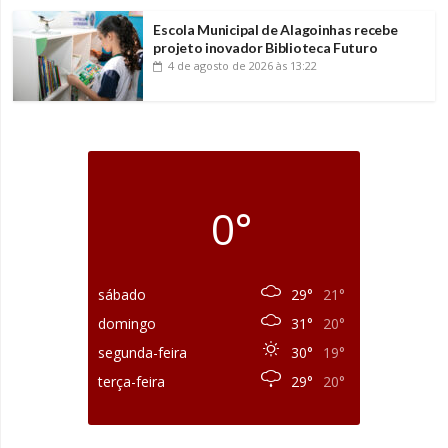
Escola Municipal de Alagoinhas recebe
projeto inovador Biblioteca Futuro
4 de agosto de 2026
às 13:22
0°
sábado
29°
21°
domingo
31°
20°
segunda-feira
30°
19°
terça-feira
29°
20°