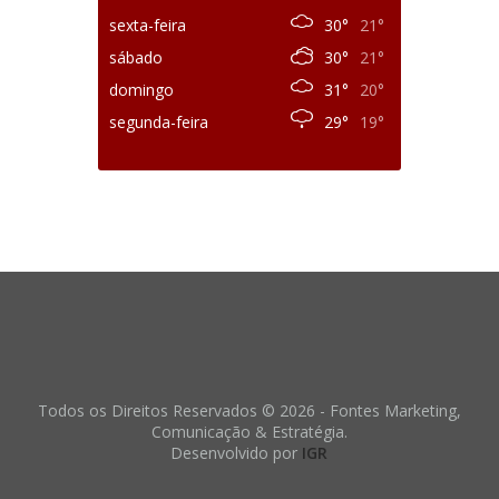
sexta-feira
30°
21°
sábado
30°
21°
domingo
31°
20°
segunda-feira
29°
19°
Todos os Direitos Reservados © 2026 - Fontes Marketing,
Comunicação & Estratégia.
Desenvolvido por
IGR