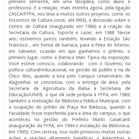
primeiro semestre, em uma disciplina, como aluno e
professora. E a relação, mais estreita agora, pela ligação
CASCA/FFPA, nos leva a muitos outros projetos, como os
Encontros de Cultura (onze, até l993), à discussão sobre o
Centro de Cultura (inaugurado em 1986) e à criação da
Secretaria de Cultura, Esporte e Lazer, em 1988. Nesse
ano, estivemos juntos também, levando a Estação São
Francisco , em forma de barraca, para a Feira do Interior,
em Salvador, ocasião em que ganhamos o prêmio, o
primeiro lugar, como a Barraca Mais Típica da exposição.
Você esteve conosco, colaborando com o Governo, na
política cultural/educacional, na gestão de Judélio e na de
Chico Reis, quando a luta pelo Campus Universitário de
Alagoinhas se concretiza, com a entrega da área, pela
Secretaria de Agricultura da Bahia à Secretaria de
Educação/UNEB, o que dá sede própria à FFPA, em 1989;
também a reativação da Biblioteca Pública Municipal, com
a ocupação do prédio da Praça Rui Barbosa, quando a
Faculdade fosse transferida para a área do campus, o que
aconteceu na gestão do Prefeito Murilo Cavalcanti
(inauguração da FFPA, em 1994 e instalação da Biblioteca,
em 1995). Com certeza, isso tudo provocou muitas outras
ações e reações altamente benéficas a Alagoinhas e