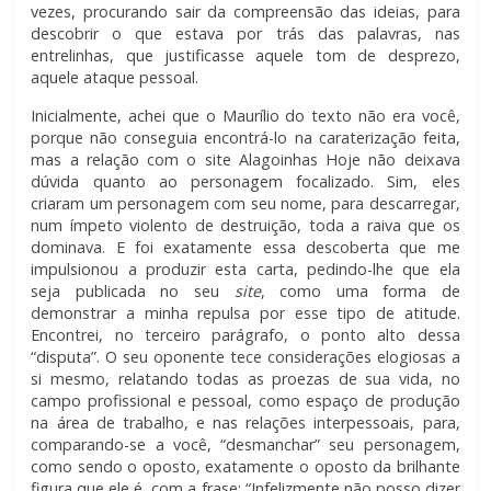
vezes, procurando sair da compreensão das ideias, para
descobrir o que estava por trás das palavras, nas
entrelinhas, que justificasse aquele tom de desprezo,
aquele ataque pessoal.
Inicialmente, achei que o Maurílio do texto não era você,
porque não conseguia encontrá-lo na caraterização feita,
mas a relação com o site Alagoinhas Hoje não deixava
dúvida quanto ao personagem focalizado. Sim, eles
criaram um personagem com seu nome, para descarregar,
num ímpeto violento de destruição, toda a raiva que os
dominava. E foi exatamente essa descoberta que me
impulsionou a produzir esta carta, pedindo-lhe que ela
seja publicada no seu
site
, como uma forma de
demonstrar a minha repulsa por esse tipo de atitude.
Encontrei, no terceiro parágrafo, o ponto alto dessa
“disputa”. O seu oponente tece considerações elogiosas a
si mesmo, relatando todas as proezas de sua vida, no
campo profissional e pessoal, como espaço de produção
na área de trabalho, e nas relações interpessoais, para,
comparando-se a você, “desmanchar” seu personagem,
como sendo o oposto, exatamente o oposto da brilhante
figura que ele é, com a frase: “Infelizmente não posso dizer