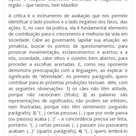
região – que rastros, hein Maurílio!
A crítica é o instrumento de avaliação que nos permite
identificar o lado positivo e o lado negativo dos fatos, das
ações. E, no caso da política, ela é fundamental elemento
de contribuição para o crescimento e melhoria da vida em
sociedade. Cabe ao governante, lapidar sua atuação; ao
jornalista, buscar os pontos de questionamento, para
provocar movimentação, esclarecimentos e acertos; e a
nós, sociedade, cabe olhos e ouvidos bem abertos, para
proceder a escolhas acertadas. E, como seu oponente
demonstra preocupação com a linguagem, ao explicar o
significado de “Alteridade”, no primeiro parágrafo, quero
contribuir para as próximas produções textuais dele, com
as seguintes observações:
1
) os cães não têm atitude,
porque não raciocinam (título);
2
) as palavras são
representações de significados, não podem ser infelizes,
nem frustradas, porque não têm sentimento (segundo
parágrafo);
3
) “(…) certas pessoas (…) que por onde passa
(ou passou) acaba (…)” – a concordância precisa ser feita,
portanto: “(…) certas pessoas (…) passam (ou passaram)
acabam (…)” (quarto parágrafo);
4
) “(…) quero lembrá-lo