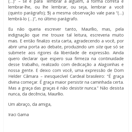
(…)” – se é para lembrar a alguém, a forma correta é
lembrar-lhe, ou lhe lembrar, ou seja, lembrar a você
(quinto parágrafo);
5
) a mesma observação vale para “(…)
lembrá-lo (…)”, no último parágrafo.
Eu não queria escrever tanto, Maurílio, mas, pela
indignação que me trouxe tal leitura, escreveria muito
mais. E então finalizo esta carta, agradecendo a você, por
abrir uma porta ao debate, produzindo um
site
que só se
submete aos rigores da liberdade de expressão. Ainda
quero declarar que espero sua firmeza na continuidade
desse trabalho, realizado com dedicação a Alagoinhas e
nossa gente. E deixo com você, uma expressão de Dom
Helder Câmara – inesquecível Cardeal brasileiro: “É graça
divina começar. É graça maior persistir na caminhada certa.
Mas a graça das graças é não desistir nunca.” Não desista
nunca, da decência, Maurílio.
Um abraço, da amiga,
Iraci Gama