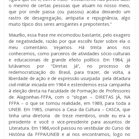
o mesmo de certas pessoas que atuam no nosso meio,
que por onde passa (ou passou) acaba deixando um
rastro de desagregação, antipatia e repugnância, algo
muito típico dos seres arrogantes e prepotentes.”
Maurílio, essa frase me incomodou bastante, pelo exagero
de negatividade, razão por que escolhi fazer sobre ela o
meu comentário. Vejamos. Há trinta anos nos
conhecemos, como parceiros de atividades sócio-culturais
e educacionais de grande efeito político. Em 1984, já
lutávamos por “Diretas Já”, no processo de
redemocratização do Brasil, para trazer, de volta, a
liberdade de ação e de expressão usurpada pela ditadura
civil-militar iniciada em 1964 e estendemos essa campanha
à eleição direta na Faculdade de Formação de Professores
de Alagoinhas-FFPA, com o “slogan – DIRETAS JÁ, NA
FFPA – o que se tornou realidade, em 1989, para toda a
UNEB. Em 1985, criamos a Casa da Cultura – CASCA, que
tinha uma diretoria de treze membros, onde eu era a
presidente e você o vice-presidente para assuntos de
Literatura. Em 1986,você passou no vestibular do Curso de
História da FFPA/UNEB e aí nos encontramos, logo no