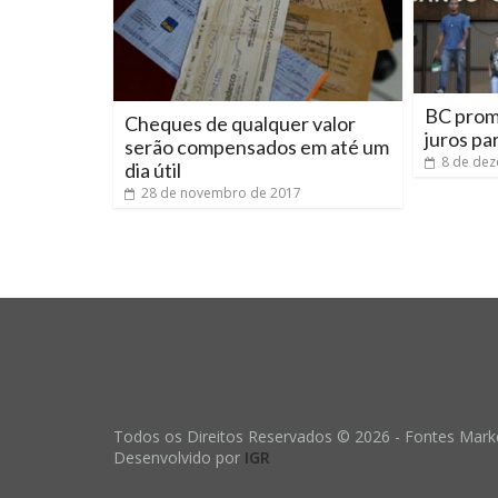
BC prom
Cheques de qualquer valor
juros pa
serão compensados em até um
8 de de
dia útil
28 de novembro de 2017
Todos os Direitos Reservados © 2026 - Fontes Marke
Desenvolvido por
IGR