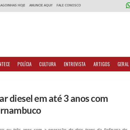
LAGOINHAS HOJE
ANUNCIE AQUI!
FALE CONOSCO
NTECE
POLÍCIA
CULTURA
ENTREVISTA
ARTIGOS
GERAL
tar diesel em até 3 anos com
Pernambuco
dois ou três anos com a operação de dois trens da Refinaria do