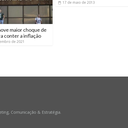
17 de maio de 2013
ove maior choque de
ra conter a inflação
zembro de 2021
ting, Comunicação & Estratégia.