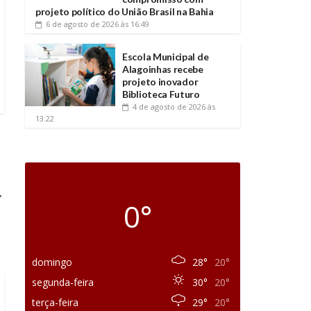
projeto político do União Brasil na Bahia
6 de agosto de 2026
às 16:49
Escola Municipal de
Alagoinhas recebe
projeto inovador
Biblioteca Futuro
4 de agosto de 2026
às
13:22
→
0°
domingo
28°
20°
segunda-feira
30°
20°
terça-feira
29°
20°