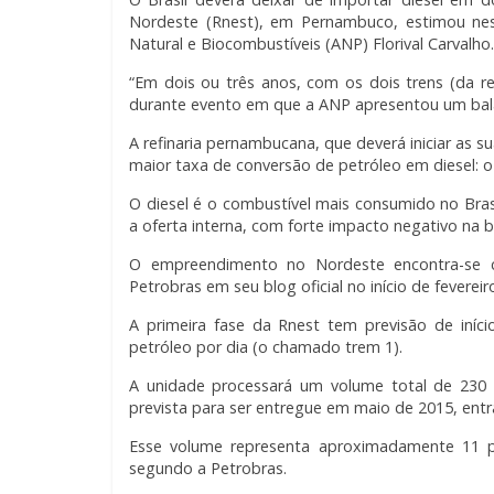
Nordeste (Rnest), em Pernambuco, estimou nest
Natural e Biocombustíveis (ANP) Florival Carvalho.
“Em dois ou três anos, com os dois trens (da refi
durante evento em que a ANP apresentou um bal
A refinaria pernambucana, que deverá iniciar as s
maior taxa de conversão de petróleo em diesel: o
O diesel é o combustível mais consumido no Bra
a oferta interna, com forte impacto negativo na b
O empreendimento no Nordeste encontra-se c
Petrobras em seu blog oficial no início de fevereir
A primeira fase da Rnest tem previsão de iní
petróleo por dia (o chamado trem 1).
A unidade processará um volume total de 230 m
prevista para ser entregue em maio de 2015, ent
Esse volume representa aproximadamente 11 po
segundo a Petrobras.