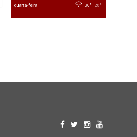
quarta-feira
30°
20°