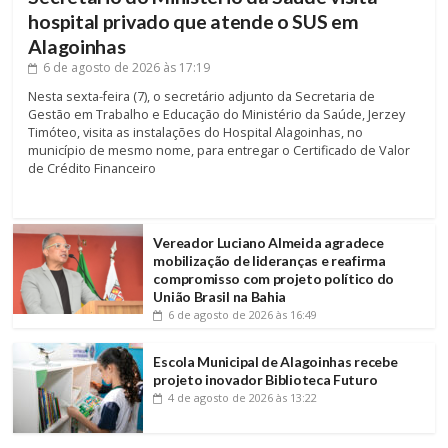
hospital privado que atende o SUS em
Alagoinhas
6 de agosto de 2026
às 17:19
Nesta sexta-feira (7), o secretário adjunto da Secretaria de
Gestão em Trabalho e Educação do Ministério da Saúde, Jerzey
Timóteo, visita as instalações do Hospital Alagoinhas, no
município de mesmo nome, para entregar o Certificado de Valor
de Crédito Financeiro
Vereador Luciano Almeida agradece
mobilização de lideranças e reafirma
compromisso com projeto político do
União Brasil na Bahia
6 de agosto de 2026
às 16:49
Escola Municipal de Alagoinhas recebe
projeto inovador Biblioteca Futuro
4 de agosto de 2026
às 13:22