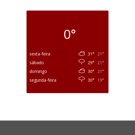
0°
sexta-feira
31°
21°
sábado
29°
21°
domingo
30°
21°
segunda-feira
30°
19°