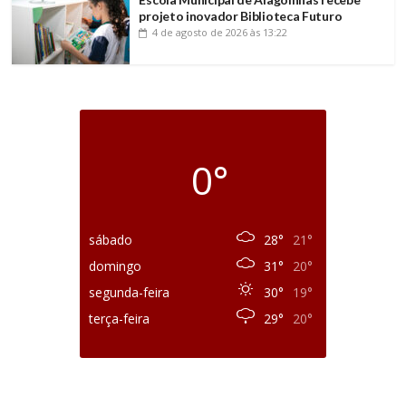
projeto inovador Biblioteca Futuro
4 de agosto de 2026
às 13:22
0°
sábado
28°
21°
domingo
31°
20°
segunda-feira
30°
19°
terça-feira
29°
20°