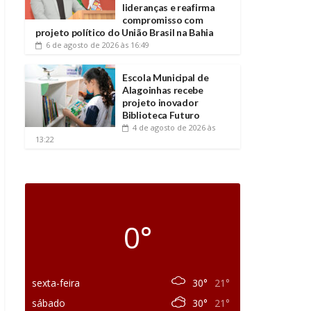
lideranças e reafirma
compromisso com
projeto político do União Brasil na Bahia
6 de agosto de 2026
às 16:49
Escola Municipal de
Alagoinhas recebe
projeto inovador
Biblioteca Futuro
4 de agosto de 2026
às
13:22
0°
sexta-feira
30°
21°
sábado
30°
21°