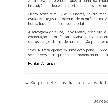
A diretora acrescentou que, a partir da impla
instituição mudou e é importante estabelecer uma
Nesta sexta-feira, 8, às 10 horas, haverá med
estudante registrou boletim de ocorrência na 7ª 
horas, haverá audiência sobre o fato.
A advogada da aluna, Gaby Maffei, disse que a i
exoneração da professora Maíra Spanguero Ferr
outros cargos de mando na instituição pode ter 
“Não se trata apenas de uma ação penal. É preci
se a universidade quer ser um modelo antirracista”
Fonte: A Tarde
←
Rui promete reavaliar contratos de t
Bancad