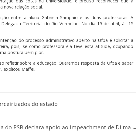
ntação das cotas na universidade, é preciso reconhecer que a
 nova relação social.
iação entre a aluna Gabriela Sampaio e as duas professoras. A
Delegacia Territorial do Rio Vermelho. No dia 15 de abril, às 15
ntenção do processo administrativo aberto na Ufba é solicitar a
eira, pois, se como professora ela teve esta atitude, ocupando
uma postura bem pior.
so refletir sobre a educação. Queremos resposta da Ufba e saber
, explicou Maffei.
erceirizados do estado
a do PSB declara apoio ao impeachment de Dilma