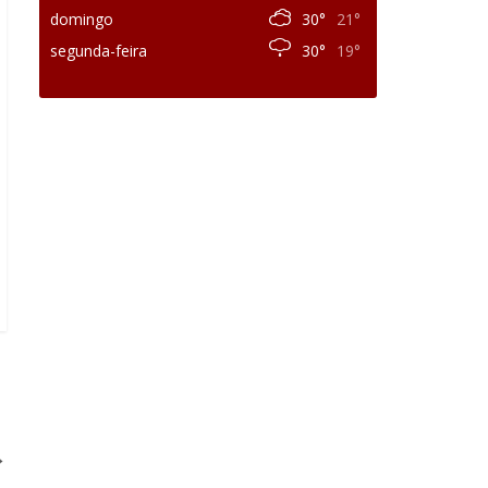
domingo
30°
21°
segunda-feira
30°
19°
→