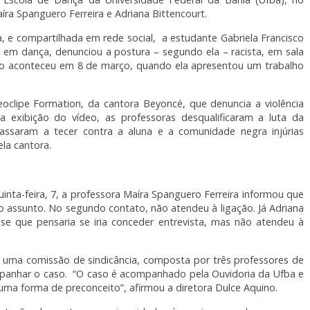
ra Spanguero Ferreira e Adriana Bittencourt.
a, e compartilhada em rede social, a estudante Gabriela Francisco
a em dança, denunciou a postura – segundo ela – racista, em sala
fato aconteceu em 8 de março, quando ela apresentou um trabalho
eoclipe Formation, da cantora Beyoncé, que denuncia a violência
a exibição do vídeo, as professoras desqualificaram a luta da
ssaram a tecer contra a aluna e a comunidade negra injúrias
ela cantora.
nta-feira, 7, a professora Maíra Spanguero Ferreira informou que
o assunto. No segundo contato, não atendeu à ligação. Já Adriana
sse que pensaria se iria conceder entrevista, mas não atendeu à
a uma comissão de sindicância, composta por três professores de
companhar o caso. “O caso é acompanhado pela Ouvidoria da Ufba e
uma forma de preconceito”, afirmou a diretora Dulce Aquino.