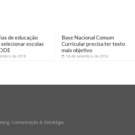
rias de educação
Base Nacional Comum
selecionar escolas
Curricular precisa ter texto
PDDE
mais objetivo
vembro de 2018
18 de setembro de 2016
ting, Comunicação & Estratégia.