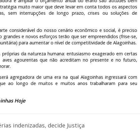
adora e ampliar o orçamento anual do erário são atitudes bem
tratégia muito maior que deve levar em conta todos os aspectos
as, sem interrupções de longo prazo, crises ou soluções de
te considerável do nosso cenário econômico e social, é preciso
o grandes e novos esforços terão que ser empreendidos (frise-se,
nitária) para aumentar o nível de competitividade de Alagoinhas.
s, próprias da natureza humana: entusiasmo exagerado em certas
 aves agourentas que não acreditam no presente e no futuro,
orar.
l, será agregadora de uma era na qual Alagoinhas ingressará com
 que ao longo de muitos e muitos anos trabalharam para seu
oinhas Hoje
ias indenizadas, decide Justiça