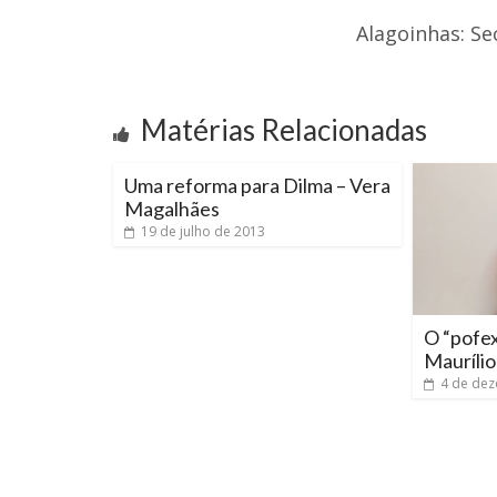
Alagoinhas: S
Matérias Relacionadas
Uma reforma para Dilma – Vera
Magalhães
19 de julho de 2013
O “pofex
Maurílio
4 de de