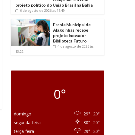
projeto político do União Brasil na Bahia
6 de agosto de 2026
às 16:49
Escola Municipal de
Alagoinhas recebe
projeto inovador
Biblioteca Futuro
4 de agosto de 2026
às
13:22
0°
domingo
29°
20°
segunda-feira
30°
20°
terça-feira
29°
20°