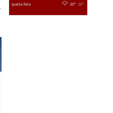
quarta-feira
30°
20°
→