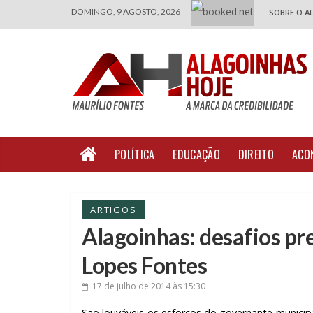
DOMINGO, 9 AGOSTO, 2026
SOBRE O A
POLÍTICA
EDUCAÇÃO
DIREITO
ACO
ARTIGOS
Alagoinhas: desafios pre
Lopes Fontes
17 de julho de 2014
às 15:30
São louváveis os esforços do governante municip