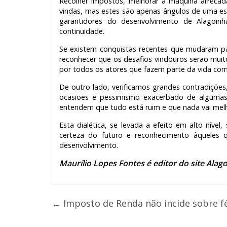
Recolher impostos, melhorar a máquina arrecad
vindas, mas estes são apenas ângulos de uma es
garantidores do desenvolvimento de Alagoinh
continuidade.
Se existem conquistas recentes que mudaram par
reconhecer que os desafios vindouros serão muit
por todos os atores que fazem parte da vida comu
De outro lado, verificamos grandes contradiçõe
ocasiões e pessimismo exacerbado de algumas
entendem que tudo está ruim e que nada vai melh
Esta dialética, se levada a efeito em alto níve
certeza do futuro e reconhecimento àqueles
desenvolvimento.
Maurílio Lopes Fontes é editor do site Alag
←
Imposto de Renda não incide sobre fér