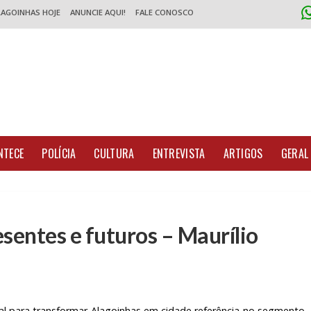
LAGOINHAS HOJE
ANUNCIE AQUI!
FALE CONOSCO
NTECE
POLÍCIA
CULTURA
ENTREVISTA
ARTIGOS
GERAL
sentes e futuros – Maurílio
al para transformar Alagoinhas em cidade referência no segmento