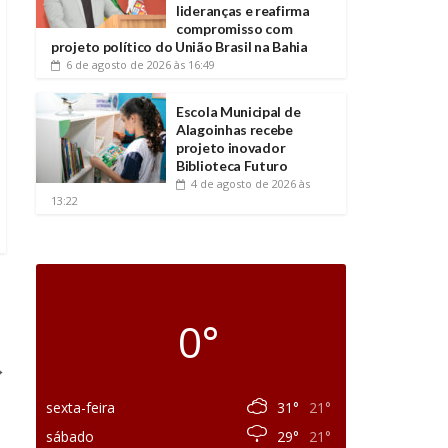
lideranças e reafirma
compromisso com
projeto político do União Brasil na Bahia
6 de agosto de 2026
às 16:49
Escola Municipal de
Alagoinhas recebe
projeto inovador
Biblioteca Futuro
4 de agosto de 2026
às
13:22
0°
→
sexta-feira
31°
21°
sábado
29°
21°