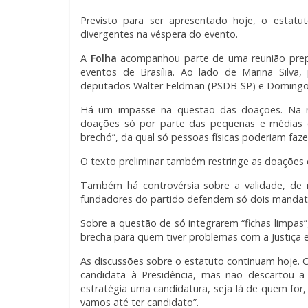
Previsto para ser apresentado hoje, o estatu
divergentes na véspera do evento.
A
Folha
acompanhou parte de uma reunião prepa
eventos de Brasília. Ao lado de Marina Silva
deputados Walter Feldman (PSDB-SP) e Domingo
Há um impasse na questão das doações. Na reu
doações só por parte das pequenas e médias 
brechó”, da qual só pessoas físicas poderiam faz
O texto preliminar também restringe as doações d
Também há controvérsia sobre a validade, de
fundadores do partido defendem só dois mandat
Sobre a questão de só integrarem “fichas limpas
brecha para quem tiver problemas com a Justiça
As discussões sobre o estatuto continuam hoje. C
candidata à Presidência, mas não descartou a
estratégia uma candidatura, seja lá de quem for, 
vamos até ter candidato”.