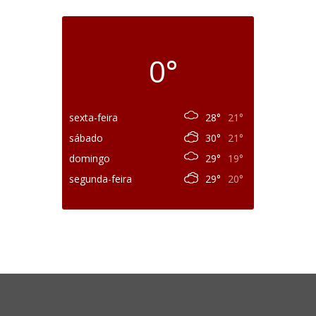
0°
sexta-feira
28°
21°
sábado
30°
21°
domingo
29°
19°
segunda-feira
29°
20°