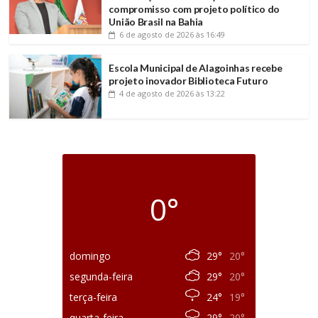
compromisso com projeto político do
União Brasil na Bahia
6 de agosto de 2026
às 16:49
Escola Municipal de Alagoinhas recebe
projeto inovador Biblioteca Futuro
4 de agosto de 2026
às 13:22
0°
domingo
29°
20°
segunda-feira
29°
20°
terça-feira
24°
19°
quarta-feira
29°
20°