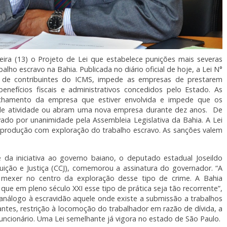
eira (13) o Projeto de Lei que estabelece punições mais severas
ho escravo na Bahia. Publicada no diário oficial de hoje, a Lei N°
 de contribuintes do ICMS, impede as empresas de prestarem
benefícios fiscais e administrativos concedidos pelo Estado. As
echamento da empresa que estiver envolvida e impede que os
de atividade ou abram uma nova empresa durante dez anos. De
vado por unanimidade pela Assembleia Legislativa da Bahia. A Lei
 produção com exploração do trabalho escravo. As sanções valem
 da iniciativa ao governo baiano, o deputado estadual Joseildo
ição e Justiça (CCJ), comemorou a assinatura do governador. “A
mexer no centro da exploração desse tipo de crime. A Bahia
 que em pleno século XXI esse tipo de prática seja tão recorrente”,
 análogo à escravidão aquele onde existe a submissão a trabalhos
ntes, restrição à locomoção do trabalhador em razão de dívida, a
ncionário. Uma Lei semelhante já vigora no estado de São Paulo.