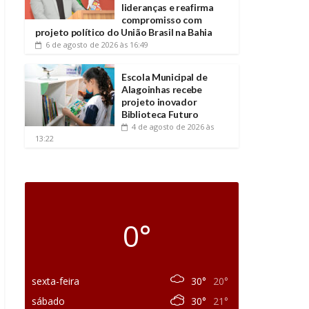
lideranças e reafirma
compromisso com
projeto político do União Brasil na Bahia
6 de agosto de 2026
às 16:49
Escola Municipal de
Alagoinhas recebe
projeto inovador
Biblioteca Futuro
4 de agosto de 2026
às
13:22
0°
sexta-feira
30°
20°
sábado
30°
21°