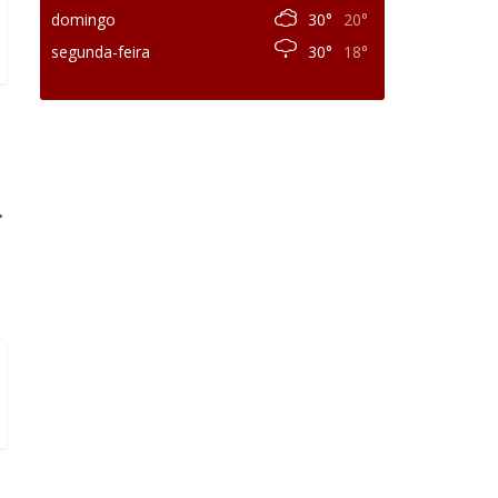
domingo
30°
20°
segunda-feira
30°
18°
→