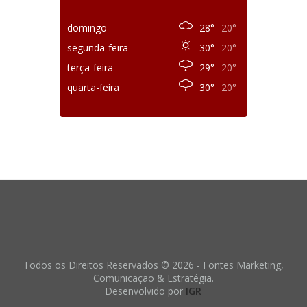
domingo
28°
20°
segunda-feira
30°
20°
terça-feira
29°
20°
quarta-feira
30°
20°
Todos os Direitos Reservados © 2026 - Fontes Marketing,
Comunicação & Estratégia.
Desenvolvido por
IGR