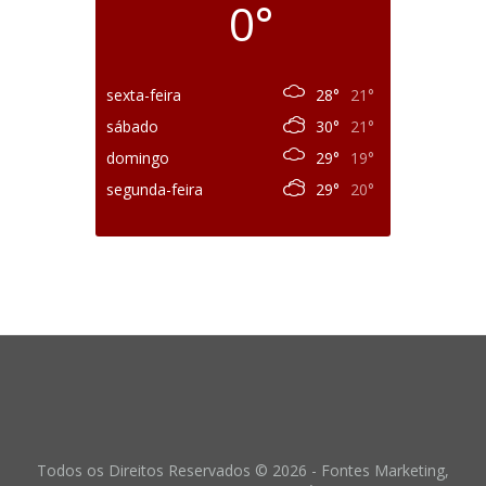
0°
sexta-feira
28°
21°
sábado
30°
21°
domingo
29°
19°
segunda-feira
29°
20°
Todos os Direitos Reservados © 2026 - Fontes Marketing,