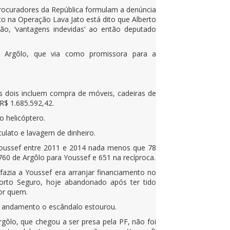
rocuradores da República formulam a denúncia
to na Operação Lava Jato está dito que Alberto
o, ‘vantagens indevidas’ ao então deputado
de Argôlo, que via como promissora para a
s dois incluem compra de móveis, cadeiras de
 R$ 1.685.592,42.
o helicóptero.
culato e lavagem de dinheiro.
e Youssef entre 2011 e 2014 nada menos que 78
60 de Argôlo para Youssef e 651 na recíproca.
azia a Youssef era arranjar financiamento no
orto Seguro, hoje abandonado após ter tido
por quem.
 andamento o escândalo estourou.
rgôlo, que chegou a ser presa pela PF, não foi