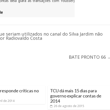
contas dela (para as transações com Youssef)
de
 seriam utilizados no canal do Silva Jardim não
or Radiovaldo Costa
BATE PRONTO 66
responde críticas no
TCU dá mais 15 dias para
governo explicar contas de
2014
ril de 2014
26 de agosto de 2015