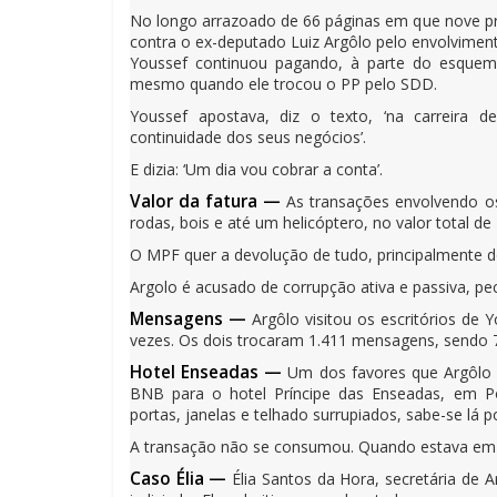
No longo arrazoado de 66 páginas em que nove p
contra o ex-deputado Luiz Argôlo pelo envolvimen
Youssef continuou pagando, à parte do esquemã
mesmo quando ele trocou o PP pelo SDD.
Youssef apostava, diz o texto, ‘na carreira 
continuidade dos seus negócios’.
E dizia: ‘Um dia vou cobrar a conta’.
Valor da fatura —
As transações envolvendo o
rodas, bois e até um helicóptero, no valor total de
O MPF quer a devolução de tudo, principalmente d
Argolo é acusado de corrupção ativa e passiva, pe
Mensagens —
Argôlo visitou os escritórios d
vezes. Os dois trocaram 1.411 mensagens, sendo 7
Hotel Enseadas —
Um dos favores que Argôlo f
BNB para o hotel Príncipe das Enseadas, em P
portas, janelas e telhado surrupiados, sabe-se lá 
A transação não se consumou. Quando estava em
Caso Élia —
Élia Santos da Hora, secretária de A