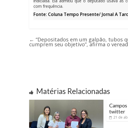
indiciada. Ela admitiu que o deputado usava as 
com frequência.
Fonte: Coluna Tempo Presente/ Jornal A Tar
←
“Depositados em um galpão, tubos que
cumprem seu objetivo”, afirma o veread
Matérias Relacionadas
Campos 
twitter
21 de ab