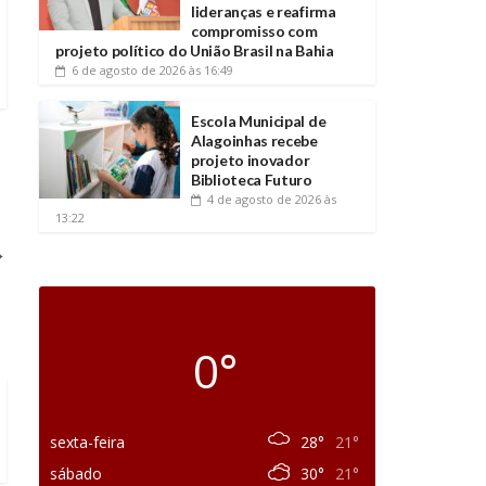
lideranças e reafirma
compromisso com
projeto político do União Brasil na Bahia
6 de agosto de 2026
às 16:49
Escola Municipal de
Alagoinhas recebe
projeto inovador
Biblioteca Futuro
4 de agosto de 2026
às
13:22
→
0°
sexta-feira
28°
21°
sábado
30°
21°