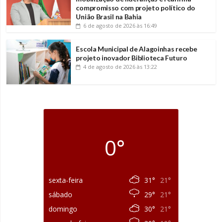
compromisso com projeto político do
União Brasil na Bahia
6 de agosto de 2026
às 16:49
Escola Municipal de Alagoinhas recebe
projeto inovador Biblioteca Futuro
4 de agosto de 2026
às 13:22
0°
sexta-feira
31°
21°
sábado
29°
21°
domingo
30°
21°