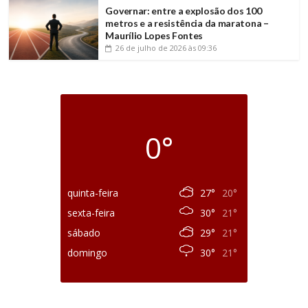
Governar: entre a explosão dos 100
metros e a resistência da maratona –
Maurílio Lopes Fontes
26 de julho de 2026
às 09:36
0°
quinta-feira
27°
20°
sexta-feira
30°
21°
sábado
29°
21°
domingo
30°
21°