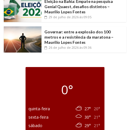
Eleição na Bahia: Empate na pesquisa
Genial Quaest, desafios distintos –
Maurílio Lopes Fontes
29 de julho de 2026
às 09:05
Governar: entre a explosão dos 100
metros e a resistência da maratona –
Maurílio Lopes Fontes
26 de julho de 2026
às 09:36
0°
quinta-feira
27°
20°
sexta-feira
30°
21°
sábado
29°
21°