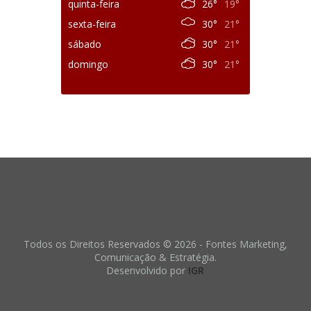
quinta-feira
26°
19°
sexta-feira
30°
21°
sábado
30°
21°
domingo
30°
21°
Todos os Direitos Reservados © 2026 - Fontes Marketing,
Comunicação & Estratégia.
Desenvolvido por
IGR