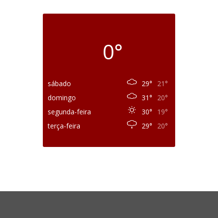
0°
sábado
29°
21°
domingo
31°
20°
segunda-feira
30°
19°
terça-feira
29°
20°