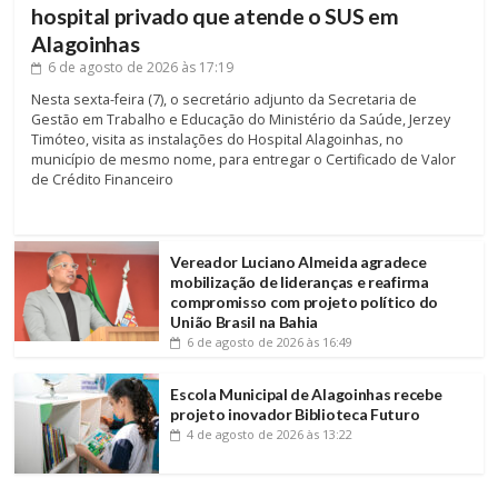
hospital privado que atende o SUS em
Alagoinhas
6 de agosto de 2026
às 17:19
Nesta sexta-feira (7), o secretário adjunto da Secretaria de
Gestão em Trabalho e Educação do Ministério da Saúde, Jerzey
Timóteo, visita as instalações do Hospital Alagoinhas, no
município de mesmo nome, para entregar o Certificado de Valor
de Crédito Financeiro
Vereador Luciano Almeida agradece
mobilização de lideranças e reafirma
compromisso com projeto político do
União Brasil na Bahia
6 de agosto de 2026
às 16:49
Escola Municipal de Alagoinhas recebe
projeto inovador Biblioteca Futuro
4 de agosto de 2026
às 13:22