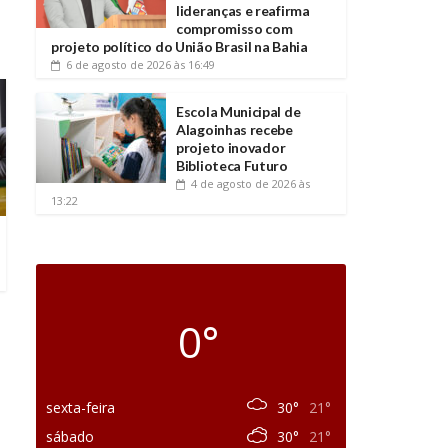
lideranças e reafirma
compromisso com
projeto político do União Brasil na Bahia
6 de agosto de 2026
às 16:49
Escola Municipal de
Alagoinhas recebe
projeto inovador
Biblioteca Futuro
4 de agosto de 2026
às
13:22
0°
sexta-feira
30°
21°
sábado
30°
21°