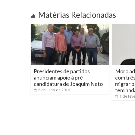
Matérias Relacionadas
Presidentes de partidos
Moro adm
anunciam apoio à pré-
com três
candidatura de Joaquim Neto
migrar p
tem nad
6 de julho de 2016
1 de fev