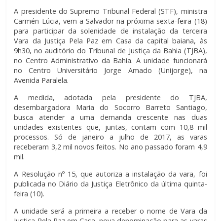
A presidente do Supremo Tribunal Federal (STF), ministra
Carmén Lúcia, vem a Salvador na próxima sexta-feira (18)
para participar da solenidade de instalação da terceira
Vara da Justiça Pela Paz em Casa da capital baiana, às
9h30, no auditório do Tribunal de Justiça da Bahia (TJBA),
no Centro Administrativo da Bahia. A unidade funcionará
no Centro Universitário Jorge Amado (Unijorge), na
Avenida Paralela.
A medida, adotada pela presidente do TJBA,
desembargadora Maria do Socorro Barreto Santiago,
busca atender a uma demanda crescente nas duas
unidades existentes que, juntas, contam com 10,8 mil
processos. Só de janeiro a julho de 2017, as varas
receberam 3,2 mil novos feitos. No ano passado foram 4,9
mil.
A Resolução nº 15, que autoriza a instalação da vara, foi
publicada no Diário da Justiça Eletrônico da última quinta-
feira (10).
A unidade será a primeira a receber o nome de Vara da
Justiça Pela Paz em Casa, nova denominação para as varas