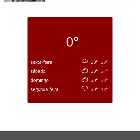
0°
sexta-feira
30°
20°
sábado
30°
21°
domingo
30°
20°
segunda-feira
30°
18°