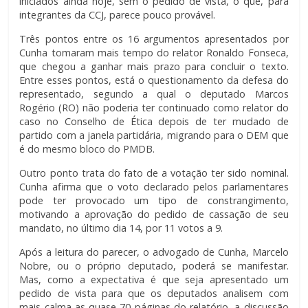
iniciados ainda hoje, sem o pedido de vista, o que, para
integrantes da CCJ, parece pouco provável.
Três pontos entre os 16 argumentos apresentados por
Cunha tomaram mais tempo do relator Ronaldo Fonseca,
que chegou a ganhar mais prazo para concluir o texto.
Entre esses pontos, está o questionamento da defesa do
representado, segundo a qual o deputado Marcos
Rogério (RO) não poderia ter continuado como relator do
caso no Conselho de Ética depois de ter mudado de
partido com a janela partidária, migrando para o DEM que
é do mesmo bloco do PMDB.
Outro ponto trata do fato de a votação ter sido nominal.
Cunha afirma que o voto declarado pelos parlamentares
pode ter provocado um tipo de constrangimento,
motivando a aprovação do pedido de cassação de seu
mandato, no último dia 14, por 11 votos a 9.
Após a leitura do parecer, o advogado de Cunha, Marcelo
Nobre, ou o próprio deputado, poderá se manifestar.
Mas, como a expectativa é que seja apresentado um
pedido de vista para que os deputados analisem com
mais calma as quase 70 páginas do relatório, a discussão