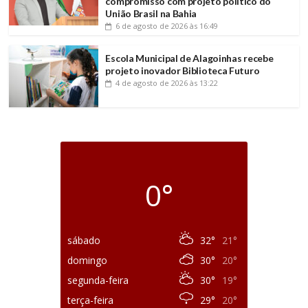
compromisso com projeto político do
União Brasil na Bahia
6 de agosto de 2026
às 16:49
Escola Municipal de Alagoinhas recebe
projeto inovador Biblioteca Futuro
4 de agosto de 2026
às 13:22
0°
sábado
32°
21°
domingo
30°
20°
segunda-feira
30°
19°
terça-feira
29°
20°