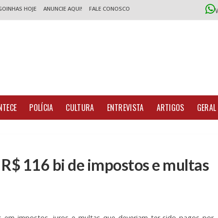
GOINHAS HOJE
ANUNCIE AQUI!
FALE CONOSCO
NTECE
POLÍCIA
CULTURA
ENTREVISTA
ARTIGOS
GERAL
 R$ 116 bi de impostos e multas
es em impostos, juros e multas que deveriam ter sido pagos por