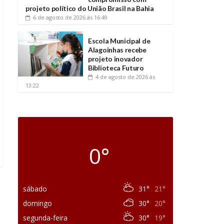
projeto político do União Brasil na Bahia
6 de agosto de 2026
às 16:49
Escola Municipal de
Alagoinhas recebe
projeto inovador
Biblioteca Futuro
4 de agosto de 2026
às
13:22
0°
sábado
31°
21°
domingo
30°
20°
segunda-feira
30°
19°