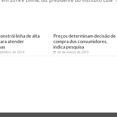
 em 2014 é Dilma, diz presidente do Instituto Lula
onstrói linha de alta
Preços determinam decisão de
para atender
compra dos consumidores,
has
indica pesquisa
ezembro de 2014
26 de março de 2015