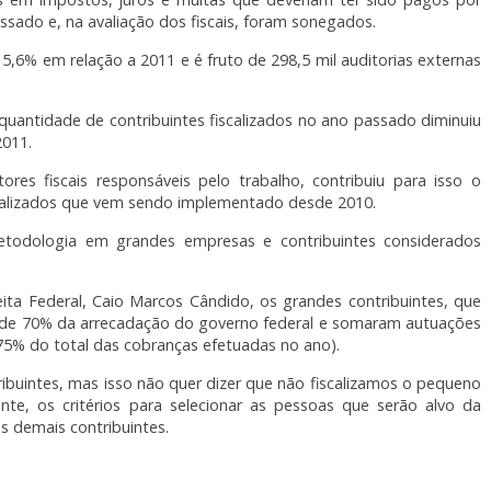
sado e, na avaliação dos fiscais, foram sonegados.
5,6% em relação a 2011 e é fruto de 298,5 mil auditorias externas
uantidade de contribuintes fiscalizados no ano passado diminuiu
011.
res fiscais responsáveis pelo trabalho, contribuiu para isso o
scalizados que vem sendo implementado desde 2010.
 metodologia em grandes empresas e contribuintes considerados
ita Federal, Caio Marcos Cândido, os grandes contribuintes, que
a de 70% da arrecadação do governo federal e somaram autuações
75% do total das cobranças efetuadas no ano).
ibuintes, mas isso não quer dizer que não fiscalizamos o pequeno
te, os critérios para selecionar as pessoas que serão alvo da
s demais contribuintes.