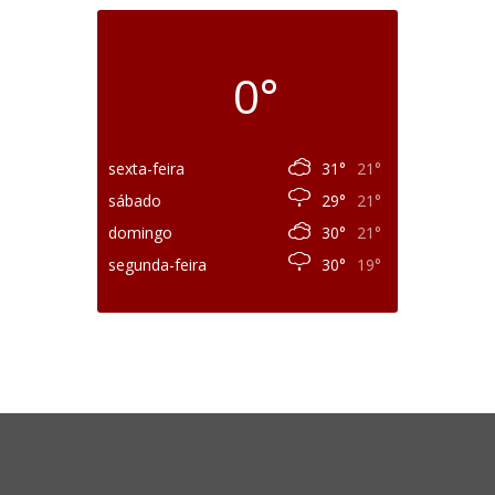
0°
sexta-feira
31°
21°
sábado
29°
21°
domingo
30°
21°
segunda-feira
30°
19°