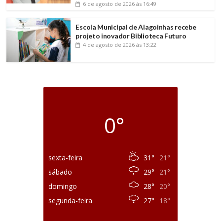
6 de agosto de 2026
às 16:49
Escola Municipal de Alagoinhas recebe
projeto inovador Biblioteca Futuro
4 de agosto de 2026
às 13:22
0°
sexta-feira
31°
21°
sábado
29°
21°
domingo
28°
20°
segunda-feira
27°
18°