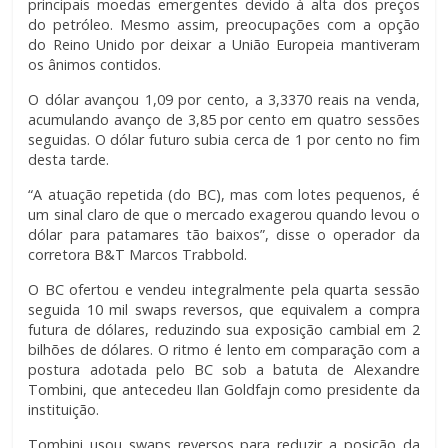
principais moedas emergentes devido à alta dos preços
do petróleo. Mesmo assim, preocupações com a opção
do Reino Unido por deixar a União Europeia mantiveram
os ânimos contidos.
O dólar avançou 1,09 por cento, a 3,3370 reais na venda,
acumulando avanço de 3,85 por cento em quatro sessões
seguidas. O dólar futuro subia cerca de 1 por cento no fim
desta tarde.
“A atuação repetida (do BC), mas com lotes pequenos, é
um sinal claro de que o mercado exagerou quando levou o
dólar para patamares tão baixos”, disse o operador da
corretora B&T Marcos Trabbold.
O BC ofertou e vendeu integralmente pela quarta sessão
seguida 10 mil swaps reversos, que equivalem a compra
futura de dólares, reduzindo sua exposição cambial em 2
bilhões de dólares. O ritmo é lento em comparação com a
postura adotada pelo BC sob a batuta de Alexandre
Tombini, que antecedeu Ilan Goldfajn como presidente da
instituição.
Tombini usou swaps reversos para reduzir a posição da