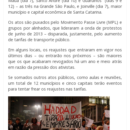
Mauá (dia 7), Santo André (dia 10) e Guarulhos (dias 9 e
12) – as três na Grande São Paulo, e Joinville (dia 7), maior
município e capital econômica de Santa Catarina.
Os atos são puxados pelo Movimento Passe Livre (MPL) e
grupos por alinhados, que lideraram a onda de protestos
de junho de 2013 – disparada, justamente, pelo aumento
de tarifas de transporte público.
Em alguns locais, os reajustes que entraram em vigor nos
últimos dias – ou entrarão nos próximos – são maiores
que os que acabaram revogados há um ano e meio atrás
em razão da pressão dos ativistas.
Se somados outros atos públicos, como aulas e reuniões,
um total de 12 municípios e cinco capitais terão eventos
para tentar frear os reajustes nas tarifas.