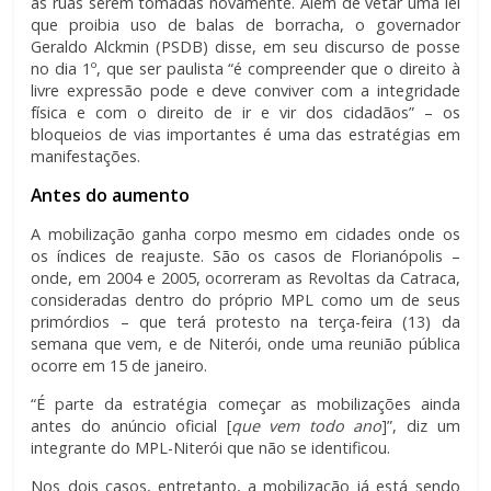
as ruas serem tomadas novamente. Além de vetar uma lei
que proibia uso de balas de borracha, o governador
Geraldo Alckmin (PSDB) disse, em seu discurso de posse
no dia 1º, que ser paulista “é compreender que o direito à
livre expressão pode e deve conviver com a integridade
física e com o direito de ir e vir dos cidadãos” – os
bloqueios de vias importantes é uma das estratégias em
manifestações.
Antes do aumento
A mobilização ganha corpo mesmo em cidades onde os
os índices de reajuste. São os casos de Florianópolis –
onde, em 2004 e 2005, ocorreram as Revoltas da Catraca,
consideradas dentro do próprio MPL como um de seus
primórdios – que terá protesto na terça-feira (13) da
semana que vem, e de Niterói, onde uma reunião pública
ocorre em 15 de janeiro.
“É parte da estratégia começar as mobilizações ainda
antes do anúncio oficial [
que vem todo ano
]”, diz um
integrante do MPL-Niterói que não se identificou.
Nos dois casos, entretanto, a mobilização já está sendo