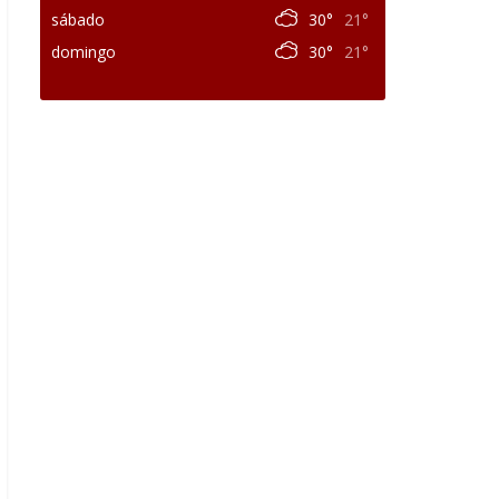
sábado
30°
21°
domingo
30°
21°