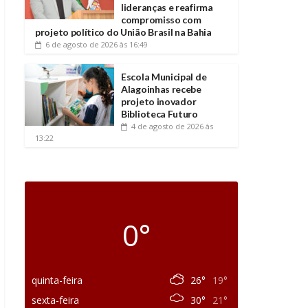
lideranças e reafirma
compromisso com
projeto político do União Brasil na Bahia
6 de agosto de 2026
às 16:49
Escola Municipal de
Alagoinhas recebe
projeto inovador
Biblioteca Futuro
4 de agosto de 2026
às
13:22
0°
quinta-feira
26°
19°
sexta-feira
30°
21°