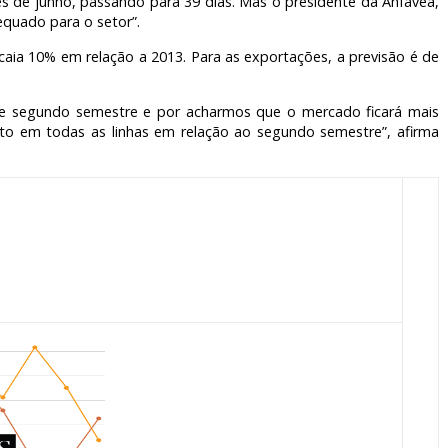
s de junho, passando para 39 dias. Mas o presidente da Anfavea,
equado para o setor”.
caia 10% em relação a 2013. Para as exportações, a previsão é de
se segundo semestre e por acharmos que o mercado ficará mais
o em todas as linhas em relação ao segundo semestre”, afirma