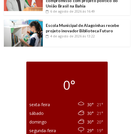
compromisso com projeto político do
União Brasil na Bahia
6 de agosto de 2026
às 16:49
Escola Municipal de Alagoinhas recebe
projeto inovador Biblioteca Futuro
4 de agosto de 2026
às 13:22
0°
sexta-feira
30°
21°
sábado
30°
21°
domingo
30°
20°
segunda-feira
29°
19°