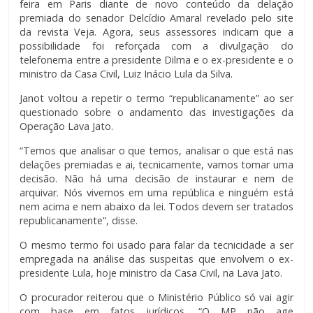
feira em Paris diante de novo conteúdo da delação
premiada do senador Delcídio Amaral revelado pelo site
da revista Veja. Agora, seus assessores indicam que a
possibilidade foi reforçada com a divulgação do
telefonema entre a presidente Dilma e o ex-presidente e o
ministro da Casa Civil, Luiz Inácio Lula da Silva.
Janot voltou a repetir o termo “republicanamente” ao ser
questionado sobre o andamento das investigações da
Operação Lava Jato.
“Temos que analisar o que temos, analisar o que está nas
delações premiadas e ai, tecnicamente, vamos tomar uma
decisão. Não há uma decisão de instaurar e nem de
arquivar. Nós vivemos em uma república e ninguém está
nem acima e nem abaixo da lei. Todos devem ser tratados
republicanamente”, disse.
O mesmo termo foi usado para falar da tecnicidade a ser
empregada na análise das suspeitas que envolvem o ex-
presidente Lula, hoje ministro da Casa Civil, na Lava Jato.
O procurador reiterou que o Ministério Público só vai agir
com base em fatos jurídicos. “O MP não age